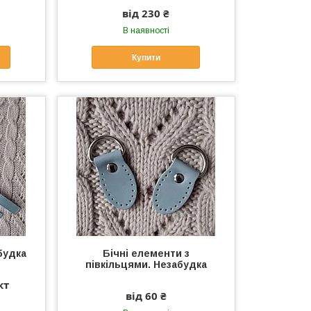
від 230 ₴
В наявності
Купити
будка
Бічні елементи з
півкільцями. Незабудка
кт
від 60 ₴