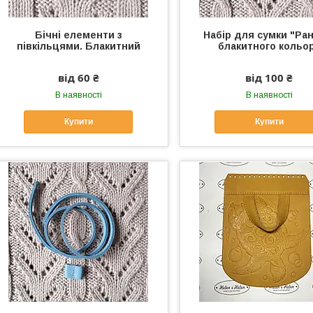
Бічні елементи з
Набір для сумки "Ра
півкільцями. Блакитний
блакитного кольо
від 60 ₴
від 100 ₴
В наявності
В наявності
Купити
Купити