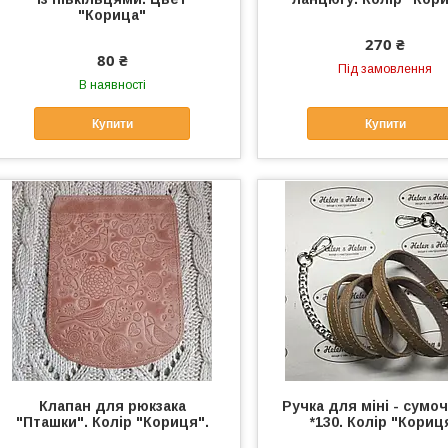
"Корица"
270 ₴
80 ₴
Під замовлення
В наявності
Купити
Купити
Клапан для рюкзака
Ручка для міні - сумоч
"Пташки". Колір "Кориця".
*130. Колір "Кориц