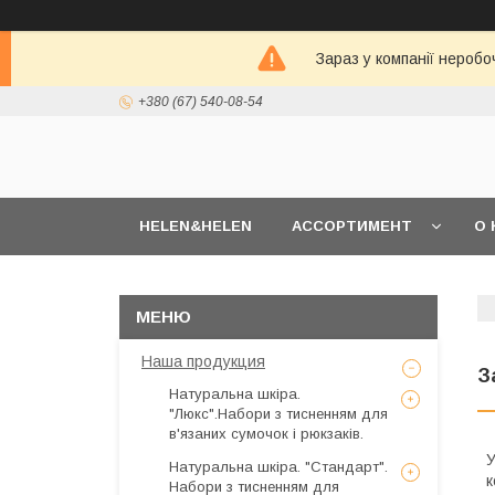
Зараз у компанії неробо
+380 (67) 540-08-54
HELEN&HELEN
АССОРТИМЕНТ
О 
Наша продукция
З
Натуральна шкіра.
"Люкс".Набори з тисненням для
в'язаних сумочок і рюкзаків.
У
Натуральна шкіра. "Стандарт".
к
Набори з тисненням для