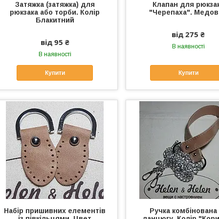
Затяжка (затяжка) для
Клапан для рюкза
рюкзака або торби. Колір
"Черепаха". Медо
Блакитний
від 275 ₴
від 95 ₴
В наявності
В наявності
Купити
Купити
Набір пришивних елементів
Ручка комбінована
із півкільцями. Цвет
ланцюгу. Колір "Кори