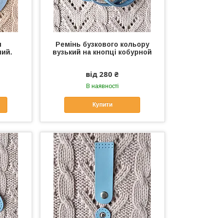
и
Ремінь бузкового кольору
ний.
вузький на кнопці кобурной
від 280 ₴
В наявності
Купити