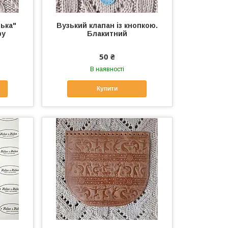
нька"
Вузький клапан із кнопкою.
ру
Блакитний
50 ₴
В наявності
Купити