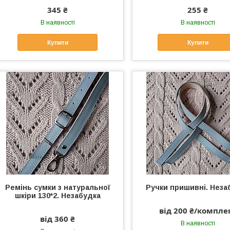
345 ₴
255 ₴
В наявності
В наявності
Купити
Купити
Ремінь сумки з натуральної
Ручки пришивні. Неза
шкіри 130*2. Незабудка
від 200 ₴/компле
від 360 ₴
В наявності