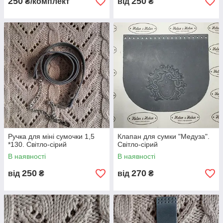
250
250
₴/комплект
від
₴
Ручка для міні сумочки 1,5
Клапан для сумки "Медуза".
*130. Світло-сірий
Світло-сірий
В наявності
В наявності
250
270
від
₴
від
₴