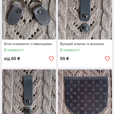
Бічні елементи з півкільцями
Вузький клапан із кнопкою
В наявності
В наявності
60
55
від
₴
₴