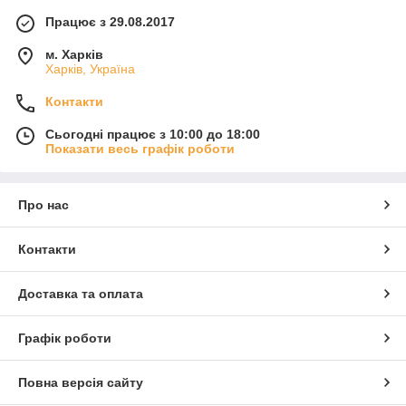
Комбінована ручка (шкіра+ланцюг) на карабінах 130
Працює з 29.08.2017
х 1,5 см
Ручка на півкільцях 40 х 2,5 см
м. Харків
Харків, Україна
Лямки для рюкзака з регулюванням довжини 80 х 2
см
Контакти
Дно 20 х 9,5 см щільне
Сьогодні працює з 10:00 до 18:00
Набір для сумки "мушля": бічні пришивні елементи
Показати весь графік роботи
на півкільцях і застібка
Пришивні ручки 2 х 70 см
Про нас
Контакти
Доставка та оплата
Графік роботи
Повна версія сайту