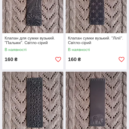
Клапан для сумки вузький.
Клапан сумки вузький. "Лілії".
"Пальми". Світло-сірий
Світло-сірий
В наявності
В наявності
160
160
₴
₴