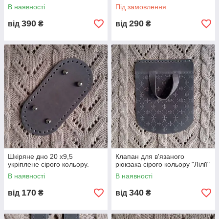
В наявності
Під замовлення
390
290
від
₴
від
₴
Шкіряне дно 20 х9,5
Клапан для в'язаного
укріплене сірого кольору.
рюкзака сірого кольору "Лілії"
В наявності
В наявності
170
340
від
₴
від
₴