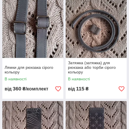
Затяжка (затяжка) для
Лямки для рюкзака сірого
рюкзака або торби сірого
кольору
кольору
В наявності
В наявності
360
115
від
₴/комплект
від
₴