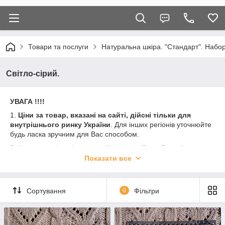
Товари та послуги
Натуральна шкіра. "Стандарт". Набор
Світло-сірий.
УВАГА !!!!
1.
Ціни за товар, вказані на сайті, дійсні тільки для
внутрішнього ринку України
. Для інших регіонів уточнюйте
будь ласка зручним для Вас способом.
2. Кожна партія шкіри має свій відтінок. Якщо Ви робите
закупівлю не набором, але для Вас принципово отримати всі
Показати все
вироби з однієї партії шкіри прохання вказати це в коментарі
до замовлення. Ми постараємося підібрати для Вас всі з
однієї партії.
Сортування
0
Фільтри