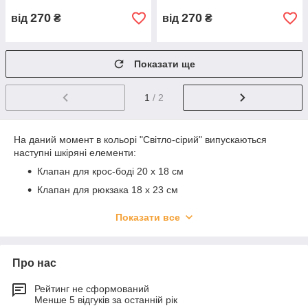
270
270
від
₴
від
₴
Показати ще
1
/ 2
На даний момент в кольорі "Світло-сірий" випускаються
наступні шкіряні елементи:
Клапан для крос-боді 20 х 18 см
Клапан для рюкзака 18 х 23 см
Клапан вузький 7 х 22 см
Показати все
Клапан для міні-сумочки 12 х 18 см
Клапан для міні-сумочки 10 х 12 см
Про нас
Ремінь на пряжці з карабінами 130 х 2,5 см
Комбінована ручка (шкіра+ланцюг) на карабінах 120
Рейтинг не сформований
х 2,5(2) см
Менше 5 відгуків за останній рік