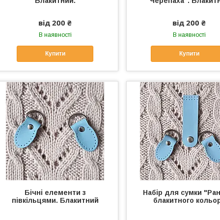
Блакитний.
"Черепаха". Блакит
від 200 ₴
від 200 ₴
В наявності
В наявності
Купити
Купити
Бічні елементи з
Набір для сумки "Ра
півкільцями. Блакитний
блакитного кольо