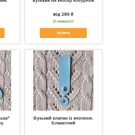
ний.
вузький на кнопці кобурной
від 280 ₴
В наявності
Купити
нька"
Вузький клапан із кнопкою.
ру
Блакитний