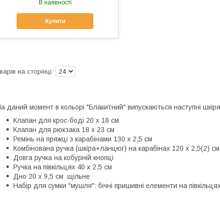
В наявності
Купити
а даний момент в кольорі "Блакитний" випускаються наступні шкіря
Клапан для крос-боді 20 х 18 см
Клапан для рюкзака 18 х 23 см
Ремінь на пряжці з карабінами 130 х 2,5 см
Комбінована ручка (шкіра+ланцюг) на карабінах 120 х 2,5(2) см
Довга ручка на кобурній кнопці
Ручка на півкільцях 40 х 2,5 см
Дно 20 х 9,5 см щільне
Набір для сумки "мушля": бічні пришивні елементи на півкільцях