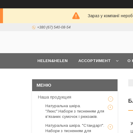
Зараз у компанії неро
+380 (67) 540-08-54
HELEN&HELEN
АССОРТИМЕНТ
О 
Наша продукция
Б
Натуральна шкіра.
"Люкс".Набори з тисненням для
в'язаних сумочок і рюкзаків.
У
Натуральна шкіра. "Стандарт".
Набори з тисненням для
Ц