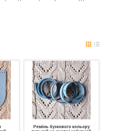
и
Ремінь бузкового кольору