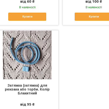
від 60 ₴
від 100 ₴
В наявності
В наявності
Купити
Купити
Затяжка (затяжка) для
рюкзака або торби. Колір
Блакитний
від 95 ₴