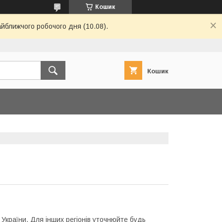
Кошик
айближчого робочого дня (10.08).
Кошик
у України. Для інших регіонів уточнюйте будь