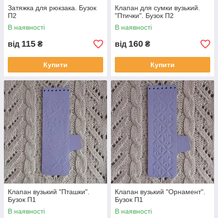
Затяжка для рюкзака. Бузок
Клапан для сумки вузький.
П2
"Птички". Бузок П2
В наявності
В наявності
115
160
від
₴
від
₴
Купити
Купити
Клапан вузький "Пташки".
Клапан вузький "Орнамент".
Бузок П1
Бузок П1
В наявності
В наявності