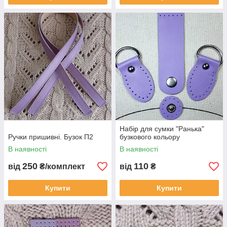
Набір для сумки "Ранька"
Ручки пришивні. Бузок П2
бузкового кольору
В наявності
В наявності
250
110
від
₴/комплект
від
₴
Купити
Купити