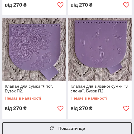
270
270
від
₴
від
₴
Клапан для сумки "Літо".
Клапан для в'язаної сумки "3
Бузок П2.
слона". Бузок П2.
Немає в наявності
Немає в наявності
270
270
від
₴
від
₴
Показати ще