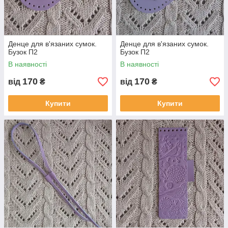
Денце для в'язаних сумок.
Денце для в'язаних сумок.
Бузок П2
Бузок П2
В наявності
В наявності
170
170
від
₴
від
₴
Купити
Купити