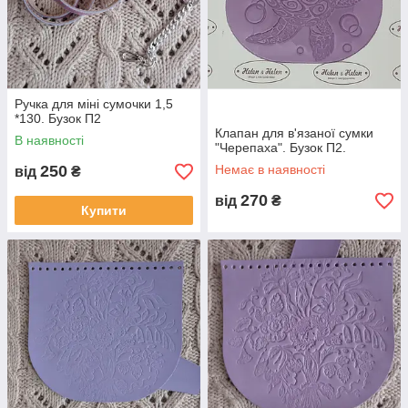
Ручка для міні сумочки 1,5
*130. Бузок П2
Клапан для в'язаної сумки
В наявності
"Черепаха". Бузок П2.
250
Немає в наявності
від
₴
270
від
₴
Купити