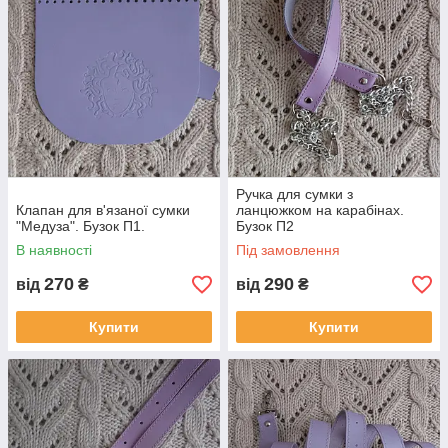
Ручка для сумки з
Клапан для в'язаної сумки
ланцюжком на карабінах.
"Медуза". Бузок П1.
Бузок П2
В наявності
Під замовлення
270
290
від
₴
від
₴
Купити
Купити