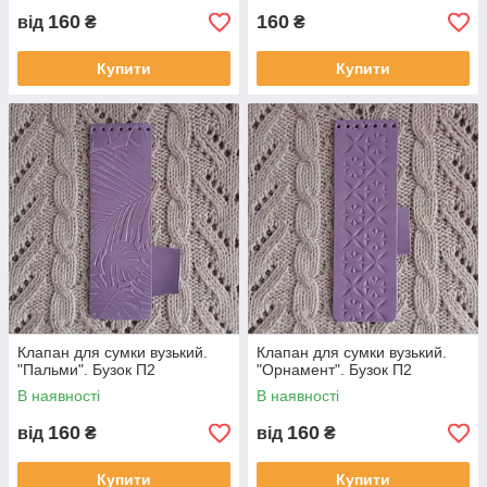
160
160
від
₴
₴
Купити
Купити
Клапан для сумки вузький.
Клапан для сумки вузький.
"Пальми". Бузок П2
"Орнамент". Бузок П2
В наявності
В наявності
160
160
від
₴
від
₴
Купити
Купити