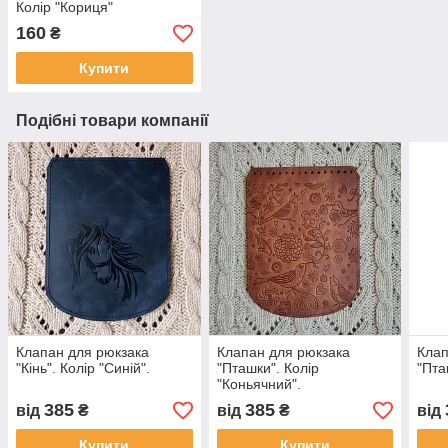
Колір "Кориця"
160
₴
Купити
Подібні товари компанії
Клапан для рюкзака
Клапан для рюкзака
Клап
"Кiнь". Колір "Синій".
"Пташки". Колір
"Пта
"Коньячний".
385
385
від
₴
від
₴
від
Купити
Купити