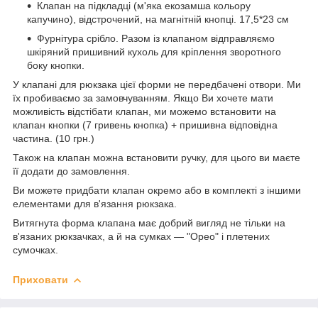
Клапан на підкладці (м'яка екозамша кольору
капучино), відстрочений, на магнітній кнопці. 17,5*23 см
Фурнітура срібло. Разом із клапаном відправляємо
шкіряний пришивний кухоль для кріплення зворотного
боку кнопки.
У клапані для рюкзака цієї форми не передбачені отвори. Ми
їх пробиваємо за замовчуванням. Якщо Ви хочете мати
можливість відстібати клапан, ми можемо встановити на
клапан кнопки (7 гривень кнопка) + пришивна відповідна
частина. (10 грн.)
Також на клапан можна встановити ручку, для цього ви маєте
її додати до замовлення.
Ви можете придбати клапан окремо або в комплекті з іншими
елементами для в'язання рюкзака.
Витягнута форма клапана має добрий вигляд не тільки на
в'язаних рюкзачках, а й на сумках — "Орео" і плетених
сумочках.
Приховати