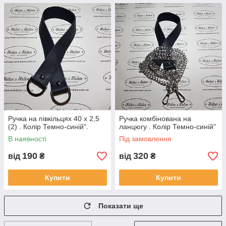
Ручка на півкільцях 40 х 2,5
Ручка комбінована на
(2) . Колір Темно-синій".
ланцюгу . Колір Темно-синій"
В наявності
Під замовлення
190
320
від
₴
від
₴
Купити
Купити
Показати ще