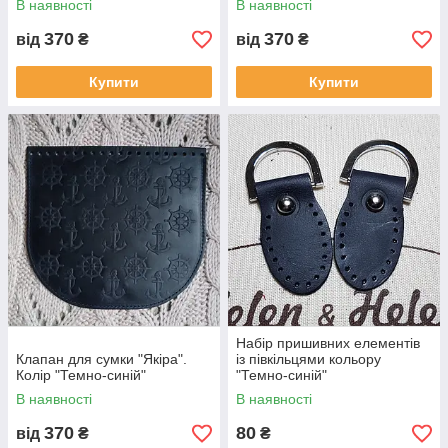
В наявності
В наявності
370
370
від
₴
від
₴
Купити
Купити
Набір пришивних елементів
Клапан для сумки "Якіра".
із півкільцями кольору
Колір "Темно-синій"
"Темно-синій"
В наявності
В наявності
370
80
від
₴
₴