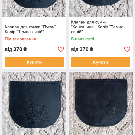
Клапан для сумки
Клапан для сумки "Пугач".
"Конюшина". Колір "Темно-
Колір "Темно-синій".
синій".
Під замовлення
В наявності
370
370
від
₴
від
₴
Купити
Купити