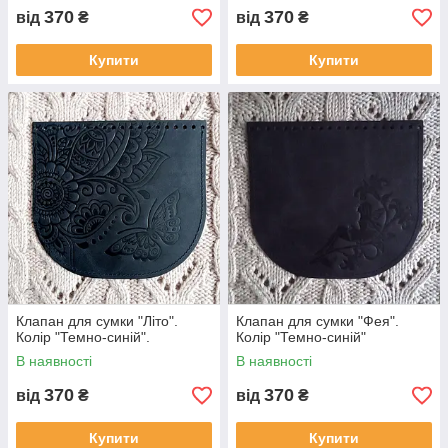
370
370
від
₴
від
₴
Купити
Купити
Клапан для сумки "Літо".
Клапан для сумки "Фея".
Колір "Темно-синій".
Колір "Темно-синій"
В наявності
В наявності
370
370
від
₴
від
₴
Купити
Купити