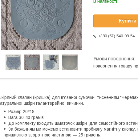
В наявності
Купити
+380 (67) 540-08-54
повернення товару п
кіряний клапан (кришка) для в'язаної сумочки тисненням "Черепаха
атуральної шкіри галантерейної вичинки.
Розмір 20*18
Вага 30-40 грамів
До комплекту входить шматочок шкіри для самостійного встан
За бажанням ми можемо встановити пробивну магнітну кнопку. в
пришивною зворотною частиною — 25 гривень.