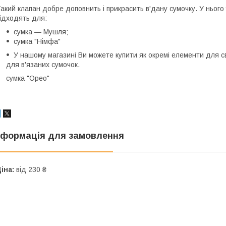
акий клапан добре доповнить і прикрасить в'дану сумочку. У нього 
ідходять для:
сумка — Мушля;
сумка "Німфа"
У нашому магазині Ви можете купити як окремі елементи для сво
для в'язаних сумочок.
сумка "Орео"
нформація для замовлення
іна:
від 230 ₴