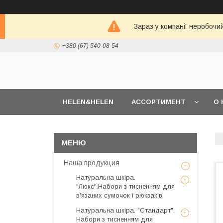
Зараз у компанії неробочи
+380 (67) 540-08-54
HELEN&HELEN
АССОРТИМЕНТ
О 
Наша продукция
Натуральна шкіра.
"Люкс".Набори з тисненням для
в'язаних сумочок і рюкзаків.
Натуральна шкіра. "Стандарт".
Набори з тисненням для