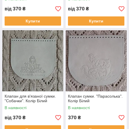
370
370
від
₴
від
₴
Купити
Купити
Клапан для в'язаної сумки.
Клапан сумки. "Парасолька".
"Собачки". Колір Білий
Колір Білий
В наявності
В наявності
370
370
від
₴
₴