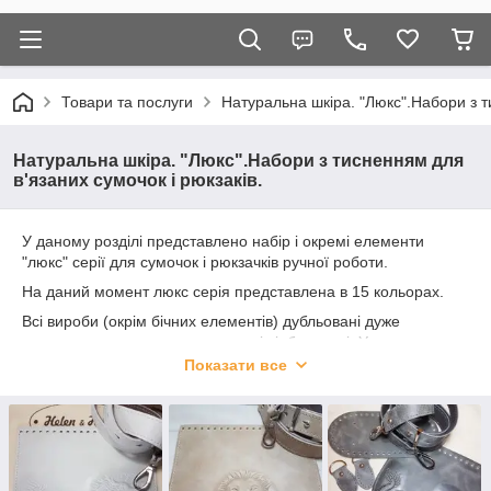
Товари та послуги
Натуральна шкіра. "Люкс".Набори з т
Натуральна шкіра. "Люкс".Набори з тисненням для
в'язаних сумочок і рюкзаків.
У даному розділі представлено набір і окремі елементи
"люкс" серії для сумочок і рюкзачків ручної роботи.
На даний момент люкс серія представлена в 15 кольорах.
Всі вироби (окрім бічних елементів) дубльовані дуже
приємною на дотик еко-замшею і відбудовані. У клапанах
встановлено хороша магнітна кнопка. Зворотній бік Зазвичай
Показати все
ми загортаємо кнопки до білого паперу і вкладаємо їх у
внутрішню частину ремня або лямок для рюкзака. Фурнітура
на ремені і пришитих елементах встановлена плоска
преміум класу.
Розмір клапана для крос боді 20 х18 см