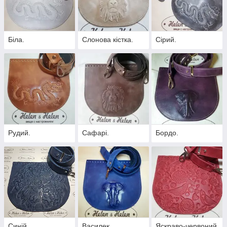
Розмір вузького клапана 7 x 22 см
Розмір клапана для рюкзака 17,5 х 23 см
Розмір клапана з хлястиками 20 х 25 см
Біла.
Слонова кістка.
Сірий.
Ремінь на пряжі 2,5 x 130 см
Ламки для рюкзака 2 х 80
Дно жорсткі 20 х10 см
Ручка на ланцюгу 130 см. Розмір шкіряної частини
2,5 х40 см.
Внимание! Ціни за товар, вказані на сайті, дійсні тільки
для внутрішнього ринку України
Рудий.
Сафарі.
Бордо.
Синій.
Василек.
Яскраво-червоний