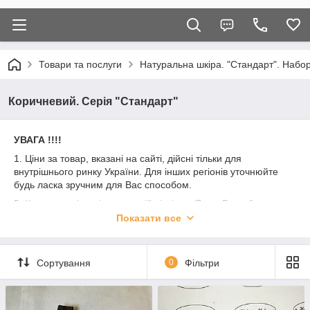
Товари та послуги
Натуральна шкіра. "Стандарт". Набор
Коричневий. Серія "Стандарт"
УВАГА !!!!
1. Ціни за товар, вказані на сайті, дійсні тільки для
внутрішнього ринку України. Для інших регіонів уточнюйте
будь ласка зручним для Вас способом.
2. Кожна партія шкіри має свій відтінок. Якщо Ви робите
закупівлю не набором, але для Вас принципово отримати всі
Показати все
вироби з однієї партії шкіри прохання вказати це в коментарі
до замовлення. Ми постараємося підібрати для Вас всі з
однієї партії.
Сортування
0
Фільтри