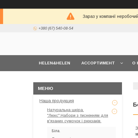
Зараз у компанії неробочи
+380 (67) 540-08-54
HELEN&HELEN
АССОРТИМЕНТ
О 
Наша продукция
Б
Натуральна шкіра.
"Люкс".Набори з тисненням для
в'язаних сумочок і рюкзаків.
З
Біла.
м