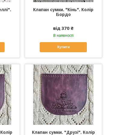
ллі".
Клапан сумки. "Кінь". Колір
Бордо
від 370 ₴
В наявності
Купити
 Колір
Клапан сумки. "Друзі". Колір