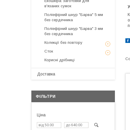
Екошкіра: заготовки для
в'язаних сумок
У
К
Поліефірний шнур "Барва" 5 мм
без сердечника
о
п
Поліефірний шнур "Барва" 3 мм
без сердечника
Колекції без повтору
Сток
Корисні дрібниці
Доставка
ФІЛЬТРИ
Ціна