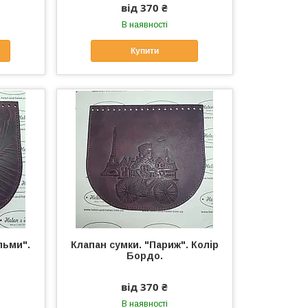
від 370 ₴
В наявності
Купити
льми".
Клапан сумки. "Париж". Колір
Бордо.
від 370 ₴
В наявності