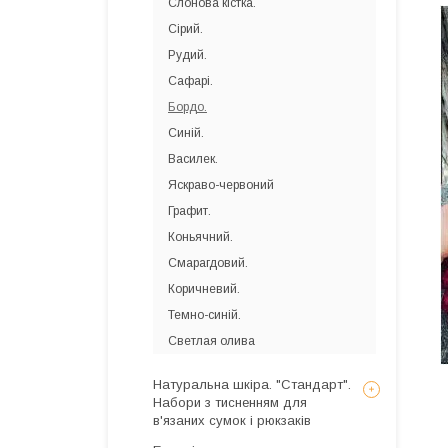
Слонова кістка.
Сірий.
Рудий.
Сафарі.
Бордо.
Синій.
Василек.
Яскраво-червоний
Графит.
Коньячний.
Смарагдовий.
Коричневий.
Темно-синій.
Светлая олива
Натуральна шкіра. "Стандарт".
Набори з тисненням для
в'язаних сумок і рюкзаків