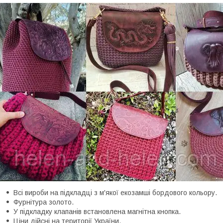
Всі вироби на підкладці з м'якої екозамші бордового кольору.
Фурнітура золото.
У підкладку клапанів встановлена магнітна кнопка.
Ціни дійсні на території України.