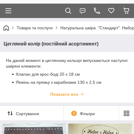
Товари та послуги
Натуральна шкіра. "Стандарт". Набор
Цегляний колір (постійний асортимент)
На даний момент в цегляному кольорі випускаються наступні
шкіряні елементи:
Клапан для крос-боді 20 х 18 см
Ремінь на пряжці з карабінами 130 х 2,5 см
Комбінована ручка (шкіра+ланцюг) на карабінах 120
Показати все
см
Ручка на півкільцях 40 х 2,5 см
Ручки для кошиків на кнопках або короткі ручки 25 х 2
Сортування
0
Фільтри
см
Дно 20 х 9,5 см м'який і щільний