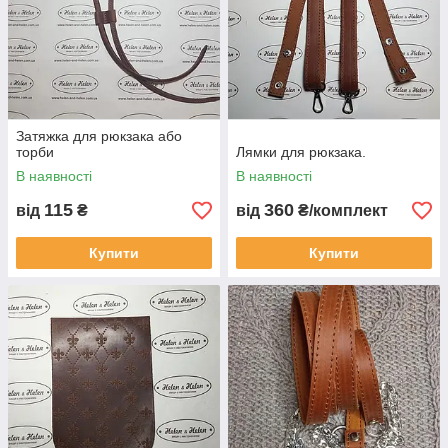
Затяжка для рюкзака або
торби
Лямки для рюкзака.
В наявності
В наявності
115
360
від
₴
від
₴/комплект
Купити
Купити