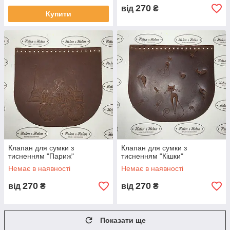
270
від
₴
Купити
Клапан для сумки з
Клапан для сумки з
тисненням "Париж"
тисненням "Кішки"
Немає в наявності
Немає в наявності
270
270
від
₴
від
₴
Показати ще