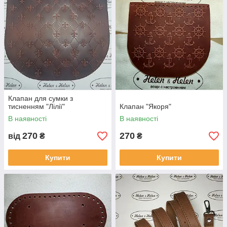
Набір для сумки "ракушка"
Клапан для сумки з
тисненням "Лілії"
Клапан "Якоря"
В наявності
В наявності
270
270
від
₴
₴
Купити
Купити