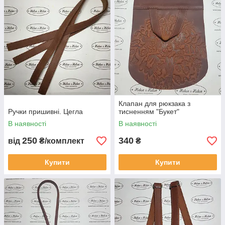
Клапан для рюкзака з
Ручки пришивні. Цегла
тисненням "Букет"
В наявності
В наявності
250
340
від
₴/комплект
₴
Купити
Купити