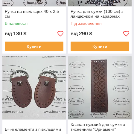
Ручка на півкільцях 40 х 2,5
Ручка для сумки (130 см) з
см
ланцюжком на карабінах
В наявності
Під замовлення
130
290
від
₴
від
₴
Купити
Купити
Клапан вузький для сумки з
Бічні елементи з півкільцями
тисненням "Орнамент"