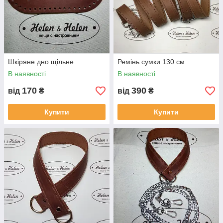
Шкіряне дно щільне
Ремінь сумки 130 см
В наявності
В наявності
170
390
від
₴
від
₴
Купити
Купити