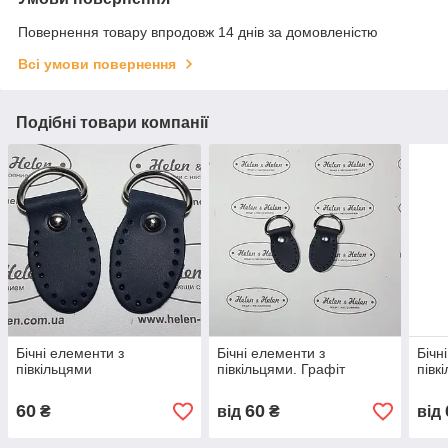
Повернення товару впродовж 14 днів за домовленістю
Всі умови повернення
Подібні товари компанії
Бічні елементи з
Бічні елементи з
Бічн
півкільцями
півкільцями. Графіт
півк
60
60
₴
від
₴
від