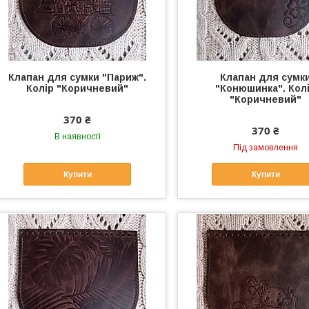
Клапан для сумки "Париж".
Клапан для сумк
Колір "Коричневий"
"Конюшинка". Кол
"Коричневий"
370 ₴
370 ₴
В наявності
Під замовлення
Купити
Купити