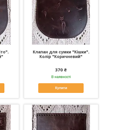
то".
Клапан для сумки "Кішки".
й"
Колір "Коричневий"
370 ₴
В наявності
Купити