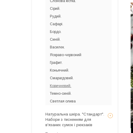
Слонова кістка.
Сірий.
Рудий.
Сафарі.
Бордо.
Синій.
Василек.
Яскраво-червоний
Графит.
Коньячний.
Смарагдовий.
Коричневий.
Темно-синій.
Светлая олива
Натуральна шкіра. "Стандарт".
Набори з тисненням для
в'язаних сумок і рюкзаків