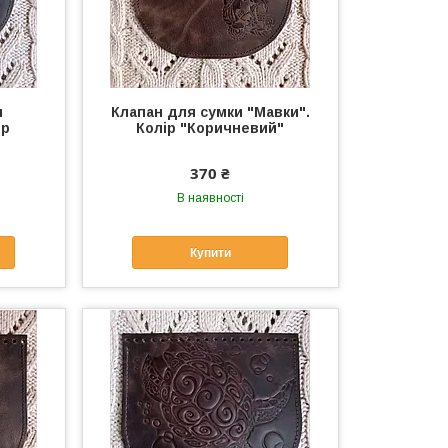
и
Клапан для сумки "Мавки".
ір
Колір "Коричневий"
370 ₴
В наявності
Купити