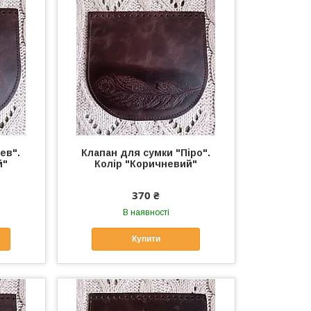
ев".
Клапан для сумки "Піро".
й"
Колір "Коричневий"
370 ₴
В наявності
Купити