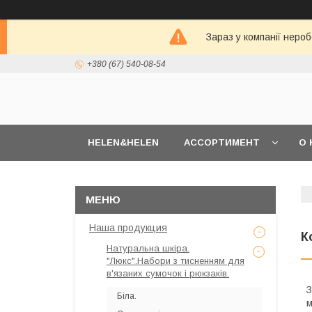
Зараз у компанії неро
+380 (67) 540-08-54
HELEN&HELEN
АССОРТИМЕНТ
О 
Наша продукция
К
Натуральна шкіра.
"Люкс".Набори з тисненням для
в'язаних сумочок і рюкзаків.
З
Біла.
м