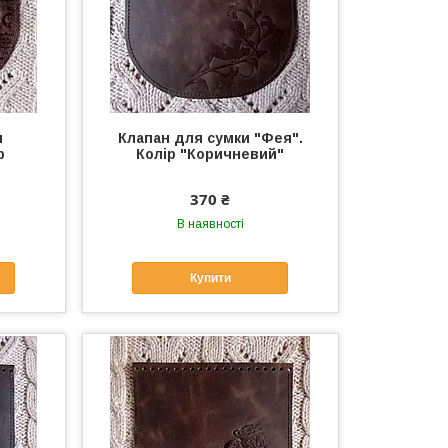
и
Клапан для сумки "Фея".
р
Колір "Коричневий"
370 ₴
В наявності
Купити