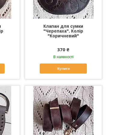
и
Клапан для сумки
ір
"Черепаха". Колір
"Коричневий"
370 ₴
В наявності
Купити