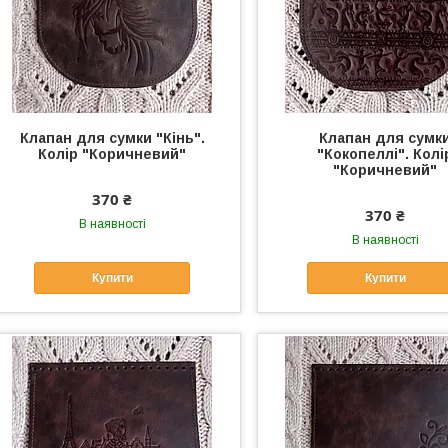
Клапан для сумки "Кiнь".
Клапан для сумк
Колір "Коричневий"
"Кокопеллi". Колі
"Коричневий"
370 ₴
370 ₴
В наявності
В наявності
Купити
Купити