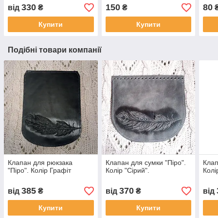
330
150
80
від
₴
₴
Купити
Купити
Подібні товари компанії
Клапан для рюкзака
Клапан для сумки "Піро".
Клап
"Піро". Колір Графіт
Колір "Сірий".
Колі
385
370
від
₴
від
₴
від
Купити
Купити