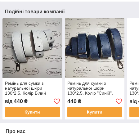
Подібні товари компанії
Ремінь для сумки з
Ремінь для сумки з
Ремі
натуральної шкіри
натуральної шкіри
нату
130*2,5. Колір Білий
130*2,5. Колір "Синій".
130*
440
440
від
₴
₴
від
Купити
Купити
Про нас