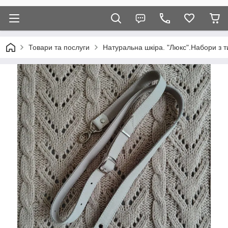
Товари та послуги
Натуральна шкіра. "Люкс".Набори з т