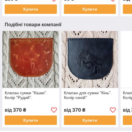
Купити
Купити
Подібні товари компанії
Клапан сумки "Кішки".
Клапан для сумки "Кiнь".
Клап
Колір "Рудий".
Колір синій"
Колі
370
370
від
₴
від
₴
від
Купити
Купити