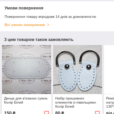
Умови повернення
Повернення товару впродовж 14 днів за домовленістю
Всі умови повернення
З цим товаром також замовляють
Денце для в'язаних сумок.
Набір пришивних
Ремі
Колір Білий
елементів із півкільцями.
нату
Колір Білий
130*
150
80
₴
₴
від