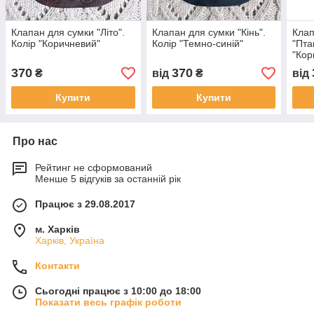
Клапан для сумки "Літо".
Клапан для сумки "Кiнь".
Клап
Колір "Коричневий"
Колір "Темно-синій"
"Пта
"Кор
370
370
₴
від
₴
від
Купити
Купити
Про нас
Рейтинг не сформований
Менше 5 відгуків за останній рік
Працює з 29.08.2017
м. Харків
Харків, Україна
Контакти
Сьогодні працює з 10:00 до 18:00
Показати весь графік роботи