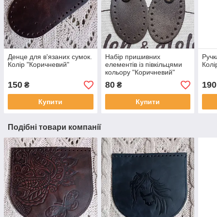
Денце для в'язаних сумок.
Набір пришивних
Ручк
Колір "Коричневий"
елементів із півкільцями
Колі
кольору "Коричневий"
150
80
190
₴
₴
Купити
Купити
Подібні товари компанії