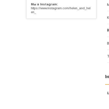
Мы в Instagram
М
https://www.instagram.com/helen_and_hel
en_
К
В
Т
І
Ц