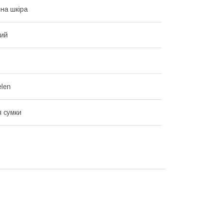
на шкіра
вий
len
я сумки