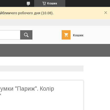
Кошик
айближчого робочого дня (10.08).
Кошик
умки "Париж". Колір
"