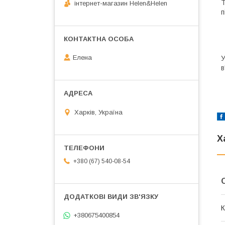
Т
інтернет-магазин Helen&Helen
п
Елена
У
в
Харків, Україна
Х
+380 (67) 540-08-54
К
+380675400854