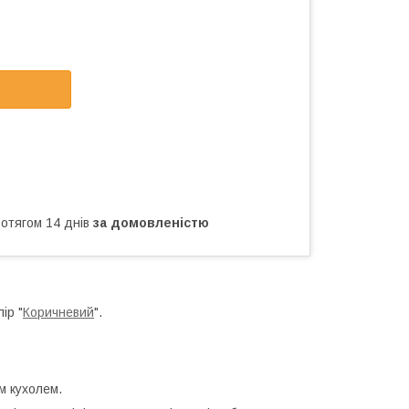
ротягом 14 днів
за домовленістю
ір "
Коричневий
".
им кухолем.