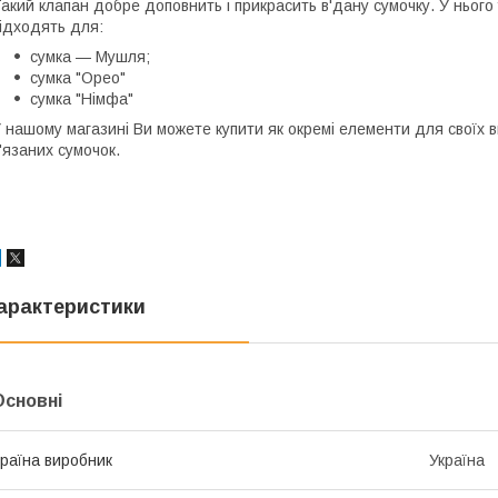
акий клапан добре доповнить і прикрасить в'дану сумочку. У нього 
ідходять для:
сумка — Мушля;
сумка "Орео"
сумка "Німфа"
 нашому магазині Ви можете купити як окремі елементи для своїх ви
'язаних сумочок.
арактеристики
Основні
раїна виробник
Україна