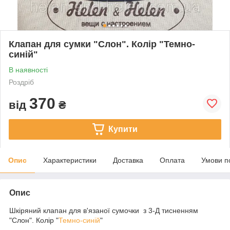
Клапан для сумки "Слон". Колір "Темно-
синій"
В наявності
Роздріб
370
від
₴
Купити
Опис
Характеристики
Доставка
Оплата
Умови п
Опис
Шкіряний клапан для в'язаної сумочки з 3-Д тисненням
"Слон". Колір "
Темно-синій
"