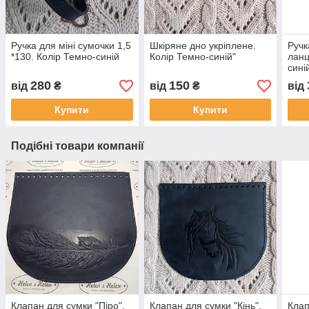
Ручка для міні сумочки 1,5
Шкіряне дно укріплене.
Ручк
*130. Колір Темно-синій
Колір Темно-синій"
ланц
сині
280
150
від
₴
від
₴
від
Купити
Купити
Подібні товари компанії
Клапан для сумки "Піро".
Клапан для сумки "Кiнь".
Клап