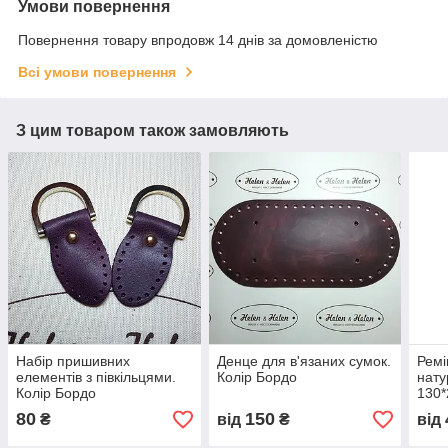
Умови повернення
Повернення товару впродовж 14 днів за домовленістю
Всі умови повернення
З цим товаром також замовляють
Набір пришивних
Денце для в'язаних сумок.
Ремі
елементів з півкільцями.
Колір Бордо
нату
Колір Бордо
130*
80
150
₴
від
₴
від