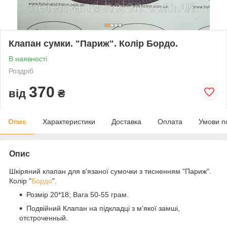
Клапан сумки. "Париж". Колір Бордо.
В наявності
Роздріб
370
від
₴
Опис
Характеристики
Доставка
Оплата
Умови п
Опис
Шкіряний клапан для в'язаної сумочки з тисненням "Париж".
Колір "
Бордо
".
Розмір 20*18; Вага 50-55 грам.
Подвійний Клапан на підкладці з м'якої замші,
отстроченный.