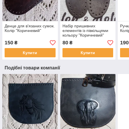
Денце для в'язаних сумок.
Набір пришивних
Ручк
Колір "Коричневий"
елементів із півкільцями
Колі
кольору "Коричневий"
150
80
190
₴
₴
Купити
Купити
Подібні товари компанії