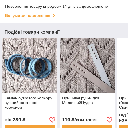
Повернення товару впродовж 14 днів за домовленістю
Всі умови повернення
Подібні товари компанії
Ремінь бузкового кольору
Пришивні ручки для
Приш
вузький на кнопці
МолочнийПудра
в'яз
кобурной
Сіри
від
280
110
від
₴
₴/комплект
ком