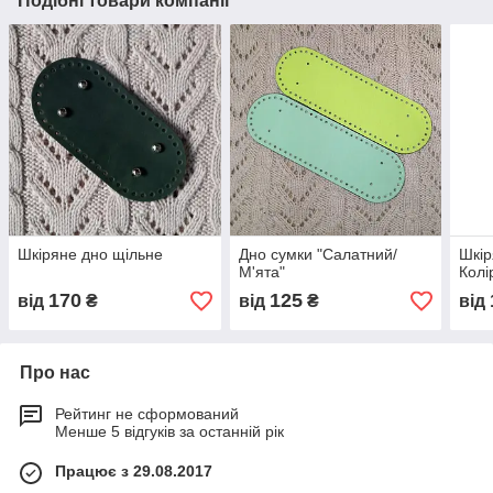
Подібні товари компанії
Шкіряне дно щільне
Дно сумки "Салатний/
Шкір
М'ята"
Колі
170
125
від
₴
від
₴
від
Про нас
Рейтинг не сформований
Менше 5 відгуків за останній рік
Працює з 29.08.2017