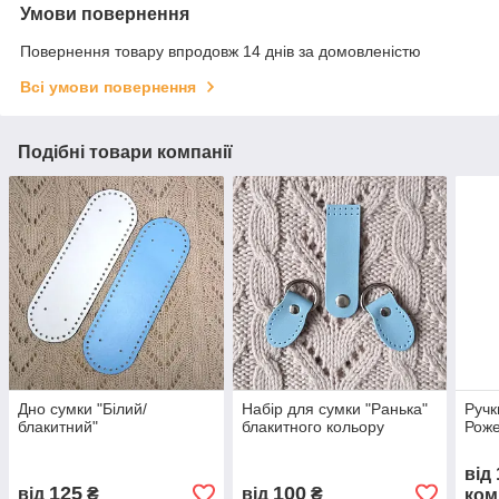
Умови повернення
Повернення товару впродовж 14 днів за домовленістю
Всі умови повернення
Подібні товари компанії
Дно сумки "Білий/
Набір для сумки "Ранька"
Ручк
блакитний"
блакитного кольору
Роже
від
125
100
від
₴
від
₴
ком