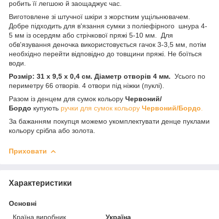
робить її легшою й заощаджує час.
Виготовлене зі штучної шкіри з жорстким ущільнювачем.
Добре підходить для в'язання сумки з поліефірного шнура 4-
5 мм із осердям або стрічкової пряжі 5-10 мм. Для
обв'язування деночка використовується гачок 3-3,5 мм, потім
необхідно перейти відповідно до товщини пряжі. Не боїться
води.
Розмір: 31 х 9,5 х 0,4 см. Діаметр отворів 4 мм.
Усього по
периметру 66 отворів. 4 отвори під ніжки (пуклі).
Разом із денцем для сумок кольору
Червоний/
Бордо
купують
ручки для сумок кольору
Червоний/Бордо
.
За бажанням покупця можемо укомплектувати денце пуклами
кольору срібла або золота.
Приховати
Характеристики
Основні
Країна виробник
Україна