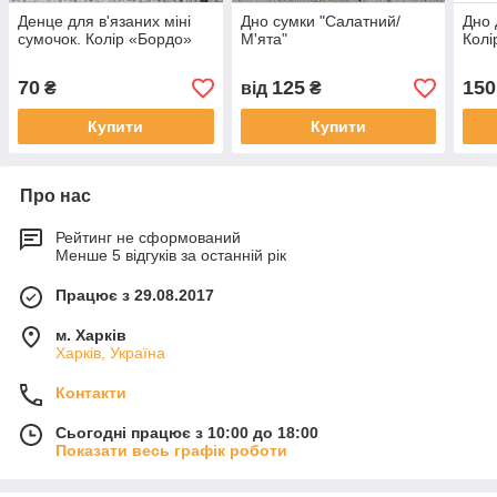
Денце для в'язаних міні
Дно сумки "Салатний/
Дно 
сумочок. Колір «Бордо»
М'ята"
Колі
70
125
150
₴
від
₴
Купити
Купити
Про нас
Рейтинг не сформований
Менше 5 відгуків за останній рік
Працює з 29.08.2017
м. Харків
Харків, Україна
Контакти
Сьогодні працює з 10:00 до 18:00
Показати весь графік роботи