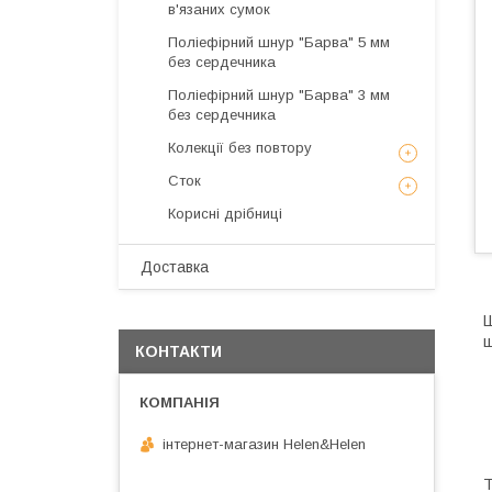
в'язаних сумок
Поліефірний шнур "Барва" 5 мм
без сердечника
Поліефірний шнур "Барва" 3 мм
без сердечника
Колекції без повтору
Сток
Корисні дрібниці
Доставка
Ш
ш
КОНТАКТИ
інтернет-магазин Helen&Helen
Т