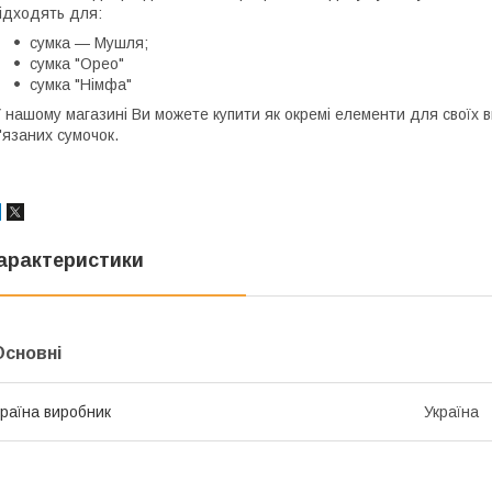
ідходять для:
сумка — Мушля;
сумка "Орео"
сумка "Німфа"
 нашому магазині Ви можете купити як окремі елементи для своїх ви
'язаних сумочок.
арактеристики
Основні
раїна виробник
Україна