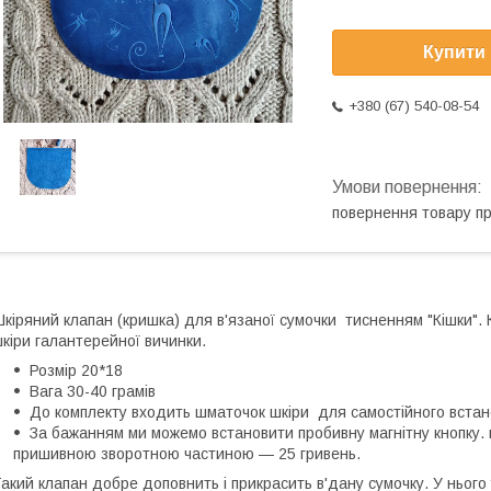
Купити
+380 (67) 540-08-54
повернення товару п
кіряний клапан (кришка) для в'язаної сумочки тисненням "Кішки". 
кіри галантерейної вичинки.
Розмір 20*18
Вага 30-40 грамів
До комплекту входить шматочок шкіри для самостійного встан
За бажанням ми можемо встановити пробивну магнітну кнопку. в
пришивною зворотною частиною — 25 гривень.
акий клапан добре доповнить і прикрасить в'дану сумочку. У нього 