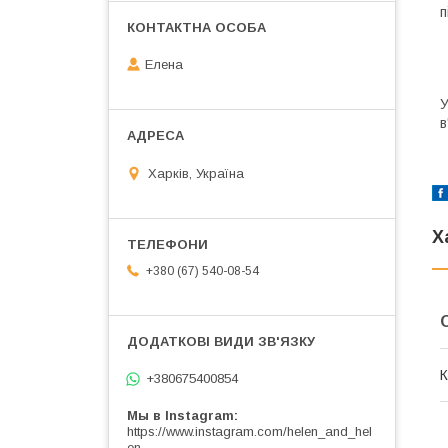
п
Елена
У
в
Харків, Україна
Х
+380 (67) 540-08-54
К
+380675400854
Мы в Instagram
https://www.instagram.com/helen_and_hel
en_