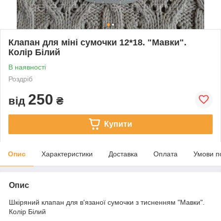
Клапан для міні сумочки 12*18. "Мавки".
Колір Білий
В наявності
Роздріб
250
від
₴
Купити
Опис
Характеристики
Доставка
Оплата
Умови п
Опис
Шкіряний клапан для в'язаної сумочки з тисненням "Мавки".
Колір Білий