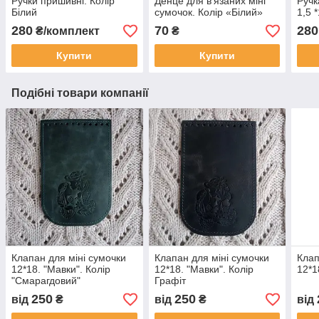
Ручки пришивні. Колір
Денце для в'язаних міні
Ручк
Білий
сумочок. Колір «Білий»
1,5 
280
70
280
₴/комплект
₴
Купити
Купити
Подібні товари компанії
Клапан для міні сумочки
Клапан для міні сумочки
Клап
12*18. "Мавки". Колір
12*18. "Мавки". Колір
12*1
"Смарагдовий"
Графіт
250
250
від
₴
від
₴
від