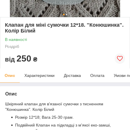
Клапан для міні сумочки 12*18. "Конюшинка".
Колір Білий
В наявності
Роздріб
250
від
₴
Опис
Характеристики
Доставка
Оплата
Умови п
Опис
Шкіряний клапан для в'язаної сумочки з тисненням
"Конюшинка". Колір Білий
Розмір 12*18; Вага 25-30 грам.
Подвійний Клапан на підкладці з м'якої еко-замші,