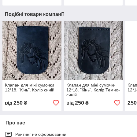
Подібні товари компанії
Клапан для міні сумочки
Клапан для міні сумочки
Клап
12*18. "Кiнь". Колір синій
12*18. "Кінь". Колір Темно-
12*1
синій
250
250
250
від
₴
від
₴
Про нас
Рейтинг не сформований