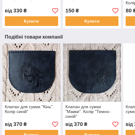
Колі
330
150
80
від
₴
₴
Купити
Купити
Подібні товари компанії
Клапан для сумки "Кiнь".
Клапан для сумки
Клап
Колір синій"
"Мавки". Колір "Темно-
сумк
синій"
370
370
від
₴
від
₴
від
Купити
Купити