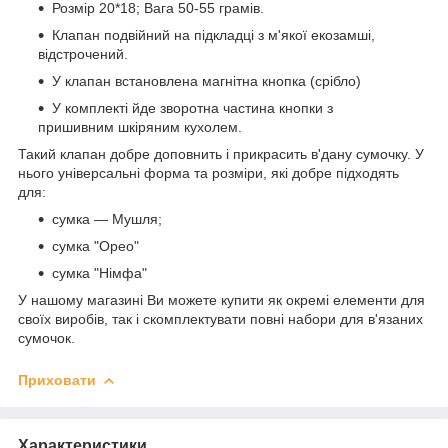
Розмір 20*18; Вага 50-55 грамів.
Клапан подвійний на підкладці з м'якої екозамші,
відстрочений.
У клапан встановлена магнітна кнопка (срібло)
У комплекті йде зворотна частина кнопки з
пришивним шкіряним кухолем.
Такий клапан добре доповнить і прикрасить в'дану сумочку. У
нього універсальні форма та розміри, які добре підходять
для:
сумка — Мушля;
сумка "Орео"
сумка "Німфа"
У нашому магазині Ви можете купити як окремі елементи для
своїх виробів, так і скомплектувати повні набори для в'язаних
сумочок.
Приховати
Характеристики