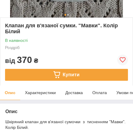
Клапан для в'язаної сумки. "Мавки". Колір
Білий
В наявності
Роздріб
370
від
₴
Купити
Опис
Характеристики
Доставка
Оплата
Умови п
Опис
Шкіряний клапан для в'язаної сумочки з тисненням "Мавки".
Колір Білий.