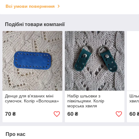
Всі умови повернення
Подібні товари компанії
Денце для в'язаних міні
Набір шльовки з
Шльо
сумочок. Колір «Волошка»
півкільцями. Колір
хвил
морська хвиля
70
60
60
₴
₴
Про нас