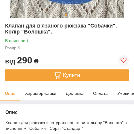
Клапан для в'язаного рюкзака "Собачки".
Колір "Волошка".
В наявності
Роздріб
290
від
₴
Купити
Опис
Характеристики
Доставка
Оплата
Умови п
Опис
Клапан для рюкзака з натуральної шкіри кольору "Волошка" з
тисненням "Собачки". Серія "Стандарт".