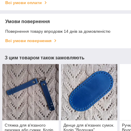
Всі умови оплати
Умови повернення
Повернення товару впродовж 14 днів за домовленістю
Всі умови повернення
З цим товаром також замовляють
Стяжка для в'язаного
Денце для в'язаних сумок.
Ручк
рюкзака або сумки. Колір
Колір "Волошка"
Вол