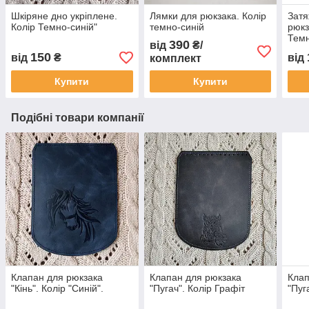
Шкіряне дно укріплене.
Лямки для рюкзака. Колір
Затя
Колір Темно-синій"
темно-синій
рюкз
Темн
390
від
₴/
150
від
₴
від
комплект
Купити
Купити
Подібні товари компанії
Клапан для рюкзака
Клапан для рюкзака
Клап
"Кiнь". Колір "Синій".
"Пугач". Колір Графіт
"Пуг