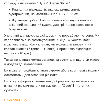
кольору з тисненням "Пугач". Серія "Люкс".
Клапан на підкладці (м'яка екозамша синя),
відстрочений, на магнітній кнопці. 17,5*23 см
Фурнітура срібло. Разом із клапаном відправляємо
шкіряний пришивний кухоль для кріплення зворотного
боку кнопки.
У клапані для рюкзака цієї форми не передбачені отвори. Ми
їх пробиваємо за замовчуванням. Якщо Ви хочете мати
можливість відстібати клапан, ми можемо встановити на
клапан кнопки (7 гривень кнопка) + пришивна відповідна
частина. (10 грн.)
Також на клапан можна встановити ручку, для цього ви маєте
її додати до замовлення.
Ви можете придбати клапан окремо або в комплекті з іншими
елементами для в'язання рюкзака.
Витягнута форма клапана має добрий вигляд не тільки на
в'язаних рюкзачках, а й на сумках — "Орео" і плетених
сумочках.
Приховати