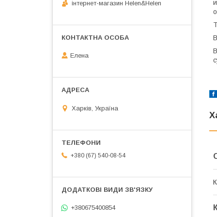
и
інтернет-магазин Helen&Helen
о
Т
В
В
Елена
с
Харків, Україна
Х
+380 (67) 540-08-54
К
+380675400854