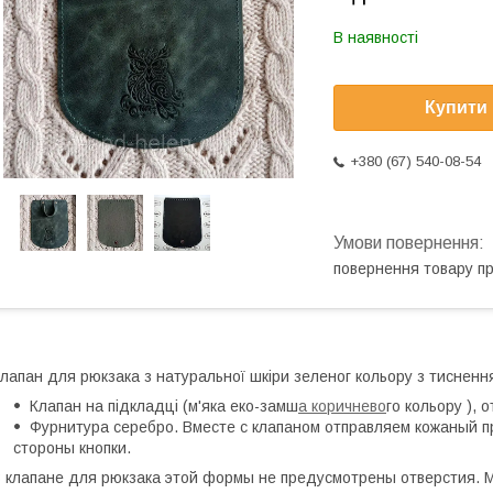
В наявності
Купити
+380 (67) 540-08-54
повернення товару п
лапан для рюкзака з натуральної шкіри зеленог кольору з тиснення
Клапан на підкладці (м'яка еко-замш
а коричнево
го кольору ), 
Фурнитура серебро. Вместе с клапаном отправляем кожаный 
стороны кнопки.
 клапане для рюкзака этой формы не предусмотрены отверстия. М