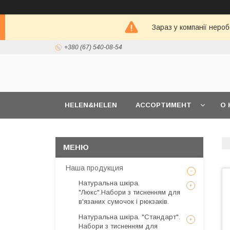
Зараз у компанії неро
+380 (67) 540-08-54
HELEN&HELEN
АССОРТИМЕНТ
О 
Наша продукция
Натуральна шкіра.
"Люкс".Набори з тисненням для
в'язаних сумочок і рюкзаків.
Натуральна шкіра. "Стандарт".
Набори з тисненням для