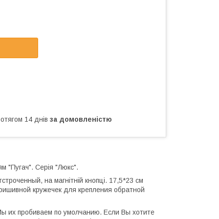
ротягом 14 днів
за домовленістю
м "Пугач". Серія "Люкс".
отстроченный, на магнітній кнопці. 17,5*23 см
пришивной кружечек для крепления обратной
ы их пробиваем по умолчанию. Если Вы хотите