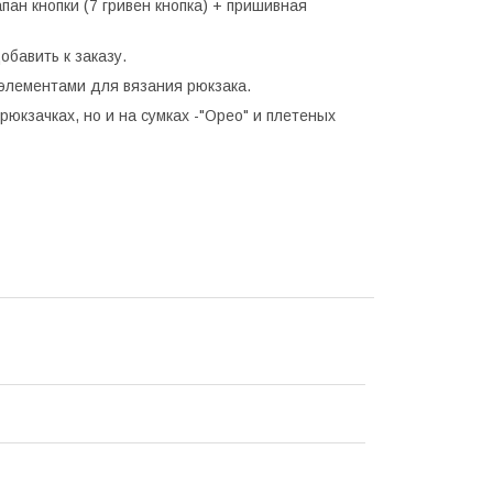
пан кнопки (7 гривен кнопка) + пришивная
обавить к заказу.
 элементами для вязания рюкзака.
юкзачках, но и на сумках -"Орео" и плетеных