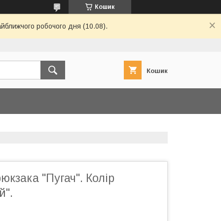
Кошик
айближчого робочого дня (10.08).
Кошик
юкзака "Пугач". Колір
й".