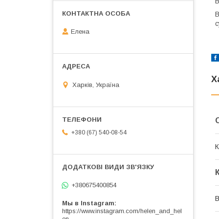
В
В
с
Елена
Х
Харків, Україна
+380 (67) 540-08-54
К
+380675400854
В
Мы в Instagram
https://www.instagram.com/helen_and_hel
en_