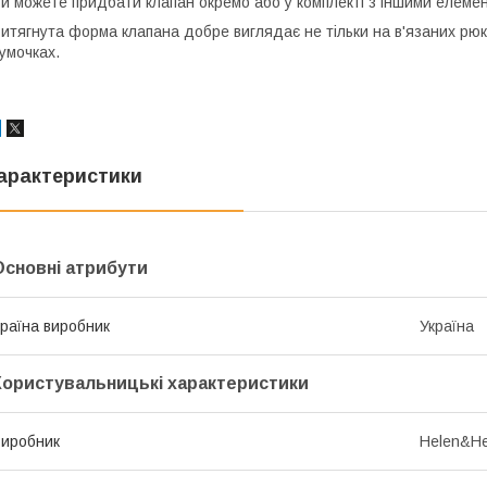
и можете придбати клапан окремо або у комплекті з іншими елеме
итягнута форма клапана добре виглядає не тільки на в'язаних рюкз
умочках.
арактеристики
Основні атрибути
раїна виробник
Україна
Користувальницькі характеристики
иробник
Helen&He