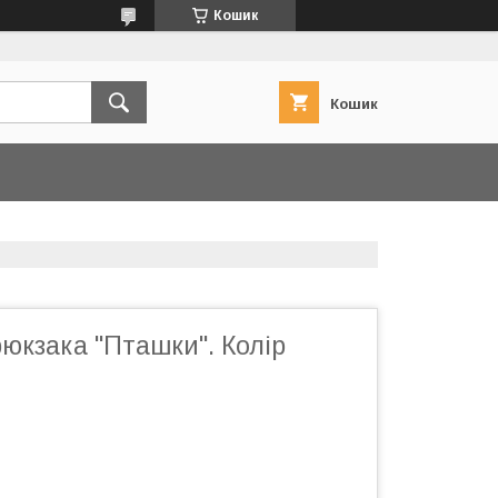
Кошик
Кошик
юкзака "Пташки". Колір