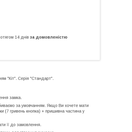
ротягом 14 днів
за домовленістю
ям "Кiт". Серія "Стандарт".
ення замка.
обиваємо за умовчанням. Якщо Ви хочете мати
ки (7 гривень кнопка) + пришивна частина у
ти її до замовлення.