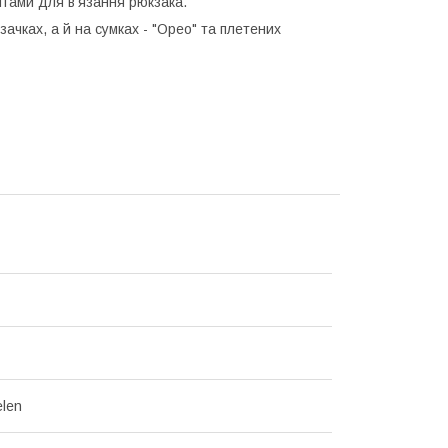
нтами для в'язання рюкзака.
ачках, а й на сумках - "Орео" та плетених
len