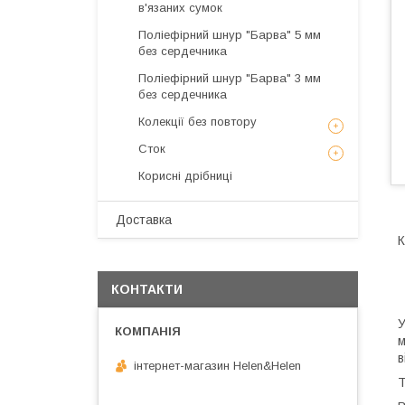
в'язаних сумок
Поліефірний шнур "Барва" 5 мм
без сердечника
Поліефірний шнур "Барва" 3 мм
без сердечника
Колекції без повтору
Сток
Корисні дрібниці
Доставка
К
КОНТАКТИ
У
м
в
інтернет-магазин Helen&Helen
Т