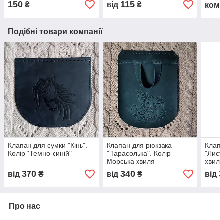
150
115
₴
від
₴
ком
Подібні товари компанії
Клапан для сумки "Кiнь".
Клапан для рюкзака
Клап
Колір "Темно-синій"
"Парасолька". Колір
"Лис
Морська хвиля
хвил
370
340
від
₴
від
₴
від
Про нас