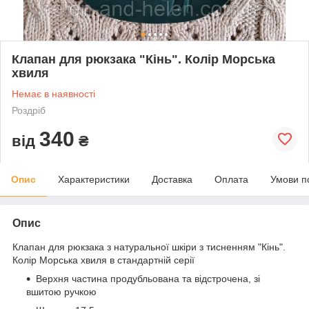
Клапан для рюкзака "Кiнь". Колір Морська
хвиля
Немає в наявності
Роздріб
340
від
₴
Опис
Характеристики
Доставка
Оплата
Умови п
Опис
Клапан для рюкзака з натуральної шкіри з тисненням "Кiнь".
Колір Морська хвиля в стандартній серії
Верхня частина продубльована та відстрочена, зі
вшитою ручкою