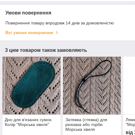
Умови повернення
Повернення товару впродовж 14 днів за домовленістю
Всі умови повернення
З цим товаром також замовляють
Дно для в'язаних сумок.
Затяжка (стяжка) для
Лямк
Колір "Морська хвиля"
рюкзака або торби.
"Мор
Морська хвиля
від