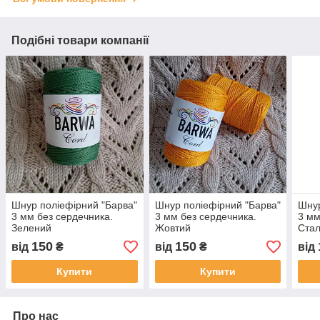
Подібні товари компанії
Шнур поліефірний "Барва"
Шнур поліефірний "Барва"
Шнур
3 мм без сердечника.
3 мм без сердечника.
3 мм
Зелений
Жовтий
Ста
150
150
від
₴
від
₴
від
Купити
Купити
Про нас