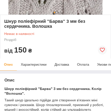
Шнур поліефірний "Барва" 3 мм без
сердечника. Волошка
Немає в наявності
Роздріб
150
від
₴
Опис
Характеристики
Доставка
Оплата
Умови п
Опис
Шнур поліефірний "Барва" 3 мм без сердечника. Колір
"Волошка".
Такий шнур ідеально підійде для створення в'язаних мiнi
сумочок і рюкзаків. Шнур гіпоалергенний, приємний у роботі,
міцний і зносостійкий, колір стійкий до ультрафіолету.