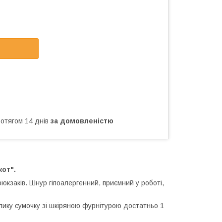
ротягом 14 днів
за домовленістю
кот".
рюкзаків. Шнур гіпоалергенний, приємний у роботі,
елику сумочку зі шкіряною фурнітурою достатньо 1