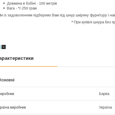
Довжина в бобіні - 100 метрів
Вага - */-250 грам
и із задоволенням підберемо Вам під шнур шкіряну фурнітуру і на
* При купівлі шнура без 
арактеристики
Основні
иробник
Барва
раїна виробник
Україна