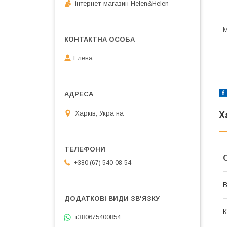
інтернет-магазин Helen&Helen
М
Елена
Харків, Україна
Х
+380 (67) 540-08-54
В
К
+380675400854