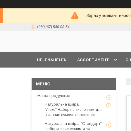
Зараз у компанії неро
+380 (67) 540-08-54
HELEN&HELEN
АССОРТИМЕНТ
О 
Наша продукция
Натуральна шкіра.
"Люкс".Набори з тисненням для
в'язаних сумочок і рюкзаків.
Натуральна шкіра. "Стандарт".
Набори з тисненням для