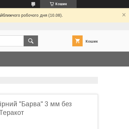
Кошик
айближчого робочого дня (10.08).
Кошик
рний "Барва" 3 мм без
Теракот