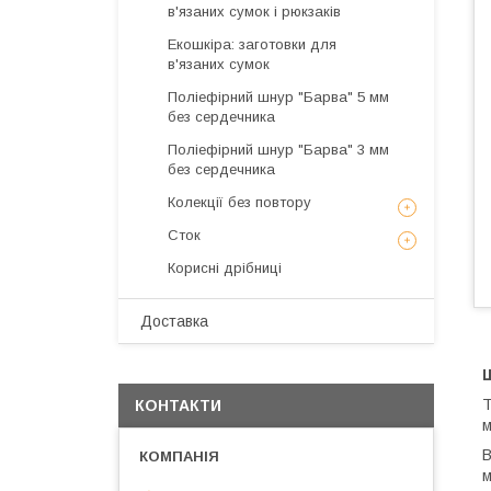
в'язаних сумок і рюкзаків
Екошкіра: заготовки для
в'язаних сумок
Поліефірний шнур "Барва" 5 мм
без сердечника
Поліефірний шнур "Барва" 3 мм
без сердечника
Колекції без повтору
Сток
Корисні дрібниці
Доставка
Ш
Т
КОНТАКТИ
м
В
м