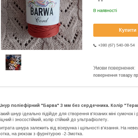
В наявності
Купити
+380 (67) 540-08-54
повернення товару п
нур поліефірний "Барва" 3 мм без сердечника. Колір "Тера
акий шнур ідеально підійде для створення в'язаних мiнi сумочок і 
іцний і зносостійкий, колір стійкий до ультрафіолету.
итрата шнура залежить від візерунка і щільності в'язання. На нев
отка, на рюкзак з фурнітурою -2-3мотка.