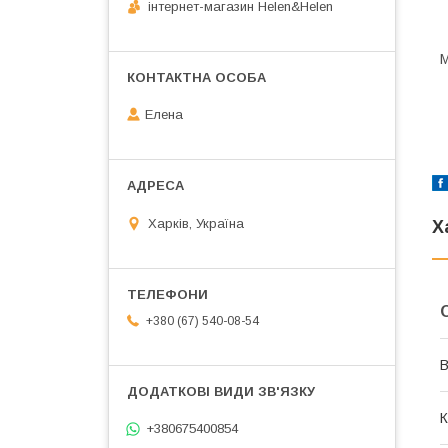
інтернет-магазин Helen&Helen
М
Елена
Харків, Україна
Х
+380 (67) 540-08-54
В
К
+380675400854