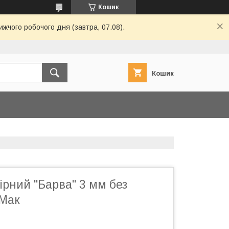
Кошик
ижчого робочого дня (завтра, 07.08).
Кошик
рний "Барва" 3 мм без
 Мак