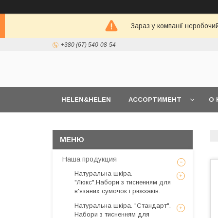
Зараз у компанії неробочи
+380 (67) 540-08-54
HELEN&HELEN
АССОРТИМЕНТ
О 
Наша продукция
Натуральна шкіра.
"Люкс".Набори з тисненням для
в'язаних сумочок і рюкзаків.
Натуральна шкіра. "Стандарт".
Набори з тисненням для