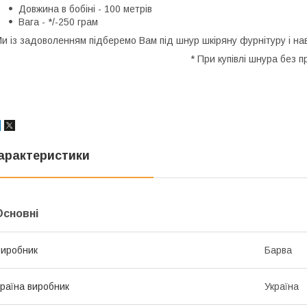
Довжина в бобіні - 100 метрів
Вага - */-250 грам
и із задоволенням підберемо Вам під шнур шкіряну фурнітуру і на
* При купівлі шнура без 
арактеристики
Основні
иробник
Барва
раїна виробник
Україна