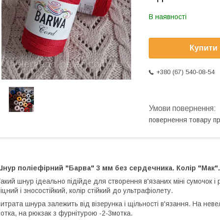
В наявності
Купити
+380 (67) 540-08-54
повернення товару п
нур поліефірний "Барва" 3 мм без сердечника. Колір "Мак".
акий шнур ідеально підійде для створення в'язаних мiнi сумочок і 
іцний і зносостійкий, колір стійкий до ультрафіолету.
итрата шнура залежить від візерунка і щільності в'язання. На нев
отка, на рюкзак з фурнітурою -2-3мотка.