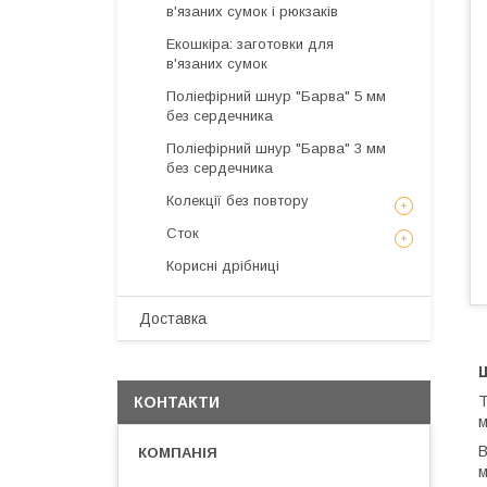
в'язаних сумок і рюкзаків
Екошкіра: заготовки для
в'язаних сумок
Поліефірний шнур "Барва" 5 мм
без сердечника
Поліефірний шнур "Барва" 3 мм
без сердечника
Колекції без повтору
Сток
Корисні дрібниці
Доставка
Ш
Т
КОНТАКТИ
м
В
м