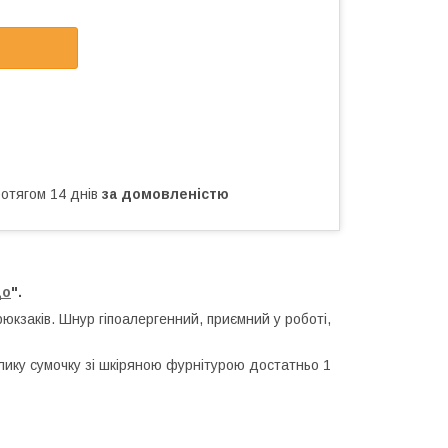
ротягом 14 днів
за домовленістю
до
".
рюкзаків. Шнур гіпоалергенний, приємний у роботі,
елику сумочку зі шкіряною фурнітурою достатньо 1