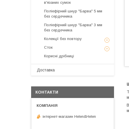
в'язаних сумок
Поліефірний шнур "Барва" 5 мм
без сердечника
Поліефірний шнур "Барва" 3 мм
без сердечника
Колекції без повтору
Сток
Корисні дрібниці
Доставка
Ш
Т
КОНТАКТИ
м
В
м
інтернет-магазин Helen&Helen