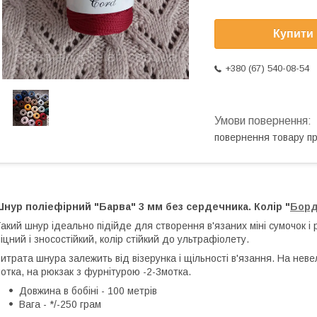
Купити
+380 (67) 540-08-54
повернення товару п
нур поліефірний "Барва" 3 мм без сердечника. Колір "
Бор
акий шнур ідеально підійде для створення в'язаних мiнi сумочок і 
іцний і зносостійкий, колір стійкий до ультрафіолету.
итрата шнура залежить від візерунка і щільності в'язання. На нев
отка, на рюкзак з фурнітурою -2-3мотка.
Довжина в бобіні - 100 метрів
Вага - */-250 грам