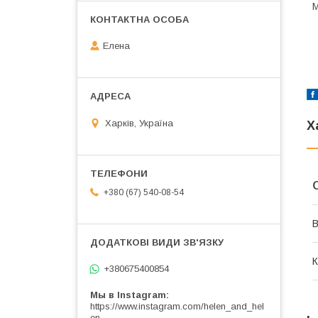
М
Елена
Харків, Україна
Х
+380 (67) 540-08-54
В
К
+380675400854
Мы в Instagram
https://www.instagram.com/helen_and_hel
en_