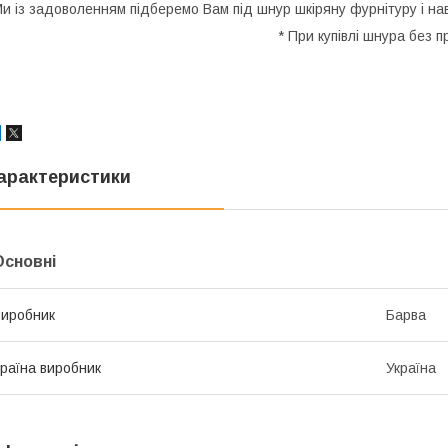
и із задоволенням підберемо Вам під шнур шкіряну фурнітуру і на
* При купівлі шнура без 
арактеристики
Основні
иробник
Барва
раїна виробник
Україна