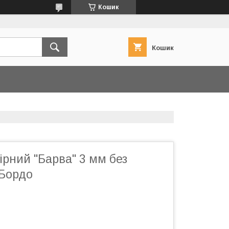
Кошик
Кошик
рний "Барва" 3 мм без
 Бордо