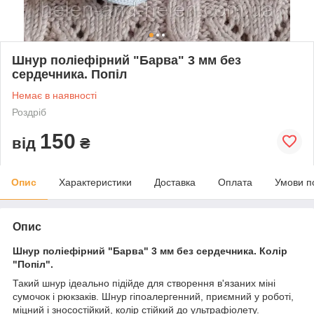
Шнур поліефірний "Барва" 3 мм без
сердечника. Попіл
Немає в наявності
Роздріб
150
від
₴
Опис
Характеристики
Доставка
Оплата
Умови п
Опис
Шнур поліефірний "Барва" 3 мм без сердечника. Колір
"Попіл".
Такий шнур ідеально підійде для створення в'язаних мiнi
сумочок і рюкзаків. Шнур гіпоалергенний, приємний у роботі,
міцний і зносостійкий, колір стійкий до ультрафіолету.