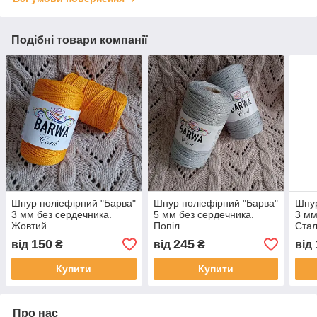
Подібні товари компанії
Шнур поліефірний "Барва"
Шнур поліефірний "Барва"
Шнур
3 мм без сердечника.
5 мм без сердечника.
3 мм
Жовтий
Попіл.
Ста
150
245
від
₴
від
₴
від
Купити
Купити
Про нас