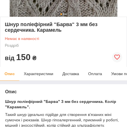
Шнур поліефірний "Барва" 3 мм без
сердечника. Карамель
Немає в наявності
Роздріб
150
від
₴
Опис
Характеристики
Доставка
Оплата
Умови п
Опис
Шнур поліефірний "Барва" 3 мм без сердечника. Колір
"Карамель".
Такий шнур ідеально підійде для створення в'язаних мiнi
сумочок і рюкзаків. Шнур гіпоалергенний, приємний у роботі,
міцний і зносостійкий, колір стійкий до ультрафіолету.