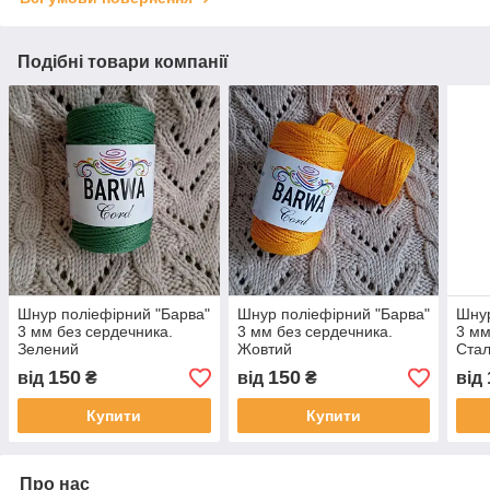
Подібні товари компанії
Шнур поліефірний "Барва"
Шнур поліефірний "Барва"
Шнур
3 мм без сердечника.
3 мм без сердечника.
3 мм
Зелений
Жовтий
Ста
150
150
від
₴
від
₴
від
Купити
Купити
Про нас