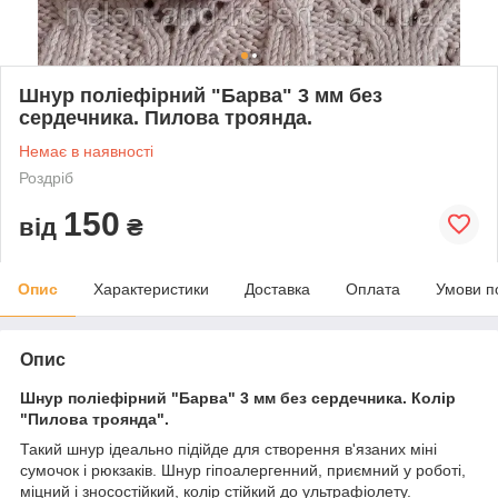
Шнур поліефірний "Барва" 3 мм без
сердечника. Пилова троянда.
Немає в наявності
Роздріб
150
від
₴
Опис
Характеристики
Доставка
Оплата
Умови п
Опис
Шнур поліефірний "Барва" 3 мм без сердечника. Колір
"Пилова троянда".
Такий шнур ідеально підійде для створення в'язаних мiнi
сумочок і рюкзаків. Шнур гіпоалергенний, приємний у роботі,
міцний і зносостійкий, колір стійкий до ультрафіолету.