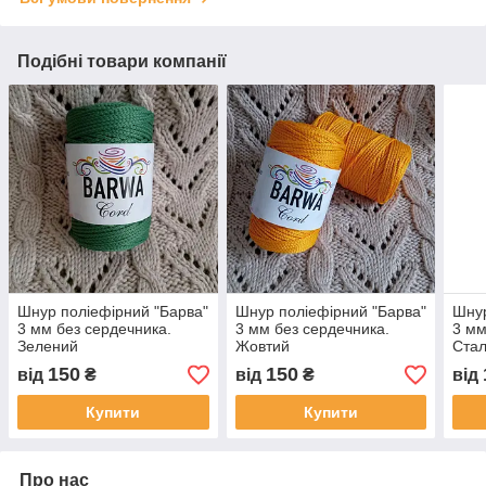
Подібні товари компанії
Шнур поліефірний "Барва"
Шнур поліефірний "Барва"
Шнур
3 мм без сердечника.
3 мм без сердечника.
3 мм
Зелений
Жовтий
Ста
150
150
від
₴
від
₴
від
Купити
Купити
Про нас