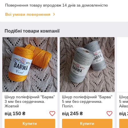
Повернення товару впродовж 14 днів за домовленістю
Всі умови повернення
Подібні товари компанії
Шнур поліефірний "Барва"
Шнур поліефірний "Барва"
Шнур
3 мм без сердечника.
5 мм без сердечника.
5 мм
Жовтий
Попіл.
Айво
150
245
від
₴
від
₴
від
Купити
Купити