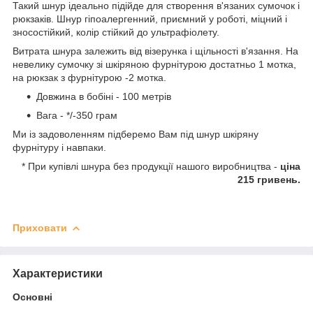
Такий шнур ідеально підійде для створення в'язаних сумочок і
рюкзаків. Шнур гіпоалергенний, приємний у роботі, міцний і
зносостійкий, колір стійкий до ультрафіолету.
Витрата шнура залежить від візерунка і щільності в'язання. На
невелику сумочку зі шкіряною фурнітурою достатньо 1 мотка,
на рюкзак з фурнітурою -2 мотка.
Довжина в бобіні - 100 метрів
Вага - */-350 грам
Ми із задоволенням підберемо Вам під шнур шкіряну
фурнітуру і навпаки.
* При купівлі шнура без продукції нашого виробництва -
ціна
215 гривень.
Приховати
Характеристики
Основні