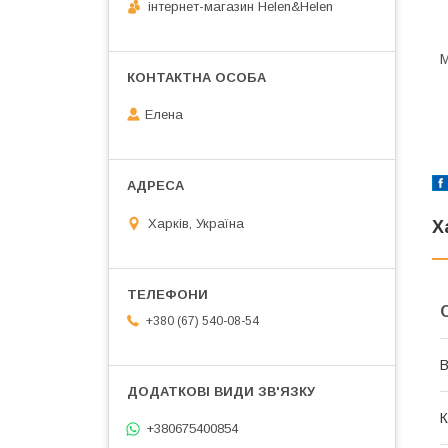
інтернет-магазин Helen&Helen
М
Елена
Харків, Україна
Х
+380 (67) 540-08-54
В
К
+380675400854