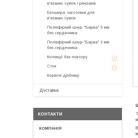
в'язаних сумок і рюкзаків
Екошкіра: заготовки для
в'язаних сумок
Поліефірний шнур "Барва" 5 мм
без сердечника
Поліефірний шнур "Барва" 3 мм
без сердечника
Колекції без повтору
Сток
Корисні дрібниці
Доставка
Ш
Т
КОНТАКТИ
м
В
м