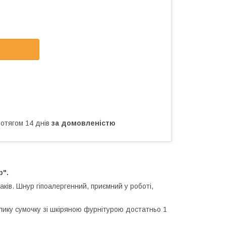
ротягом 14 днів
за домовленістю
р".
ків. Шнур гіпоалергенний, приємний у роботі,
елику сумочку зі шкіряною фурнітурою достатньо 1