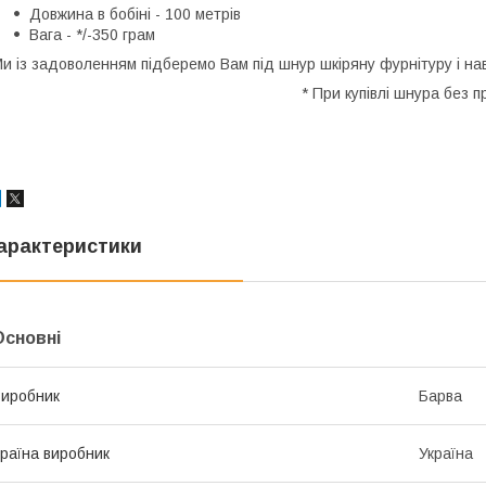
Довжина в бобіні - 100 метрів
Вага - */-350 грам
и із задоволенням підберемо Вам під шнур шкіряну фурнітуру і на
* При купівлі шнура без 
арактеристики
Основні
иробник
Барва
раїна виробник
Україна