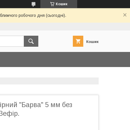
Кошик
ближчого робочого дня (сьогодні).
Кошик
рний "Барва" 5 мм без
Зефір.