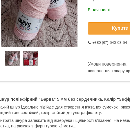
В наявності
Купити
+380 (67) 540-08-54
повернення товару п
нур поліефірний "Барва" 5 мм без сердечника. Колір "Зефі
акий шнур ідеально підійде для створення в'язаних сумочок і рюкза
іцний і зносостійкий, колір стійкий до ультрафіолету.
итрата шнура залежить від візерунка і щільності в'язання. На нев
отка, на рюкзак з фурнітурою -2 мотка.