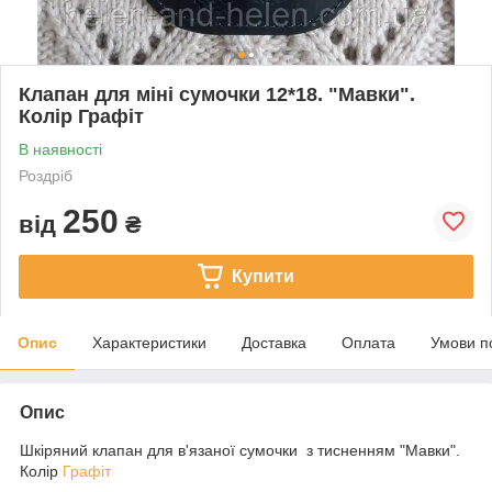
Клапан для міні сумочки 12*18. "Мавки".
Колір Графіт
В наявності
Роздріб
250
від
₴
Купити
Опис
Характеристики
Доставка
Оплата
Умови п
Опис
Шкіряний клапан для в'язаної сумочки з тисненням "Мавки".
Колір
Графіт