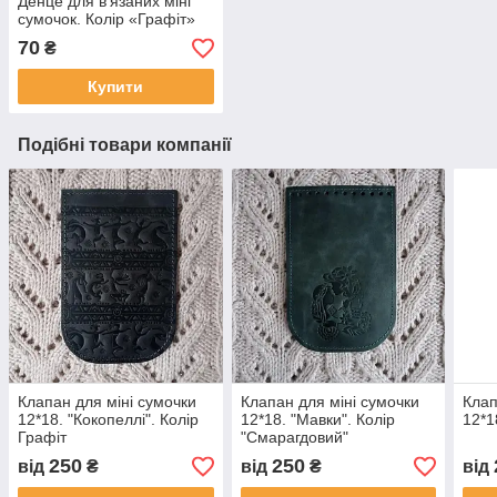
Денце для в'язаних міні
сумочок. Колір «Графіт»
70
₴
Купити
Подібні товари компанії
Клапан для міні сумочки
Клапан для міні сумочки
Клап
12*18. "Кокопеллі". Колір
12*18. "Мавки". Колір
12*1
Графіт
"Смарагдовий"
250
250
від
₴
від
₴
від