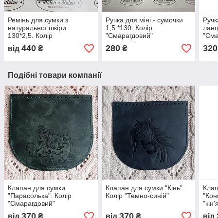
Ремінь для сумки з
Ручка для міні - сумочки
Ручк
натуральної шкіри
1,5 *130. Колір
ланц
130*2,5. Колір
"Смарагдовий"
"Сма
"Смарагдовий".
440
280
320
від
₴
₴
Подібні товари компанії
Клапан для сумки
Клапан для сумки "Кiнь".
Клап
"Парасолька". Колір
Колір "Темно-синій"
"Кон
"Смарагдовий"
"кін
370
370
від
₴
від
₴
від