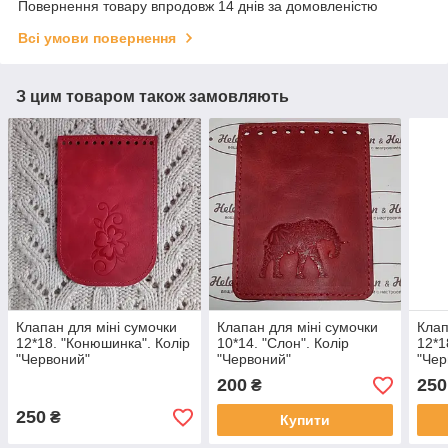
Повернення товару впродовж 14 днів за домовленістю
Всі умови повернення
З цим товаром також замовляють
Клапан для міні сумочки
Клапан для міні сумочки
Клап
12*18. "Конюшинка". Колір
10*14. "Слон". Колір
12*1
"Червоний"
"Червоний"
"Чер
200
250
₴
250
₴
Купити