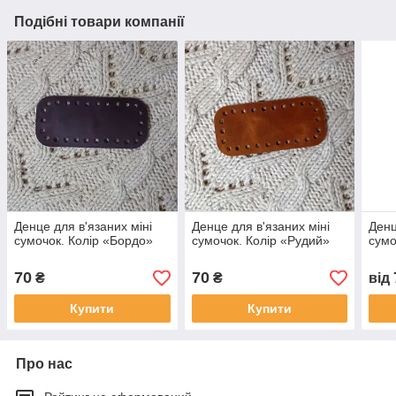
Подібні товари компанії
Денце для в'язаних міні
Денце для в'язаних міні
Денц
сумочок. Колір «Бордо»
сумочок. Колір «Рудий»
сумо
70
70
₴
₴
від
Купити
Купити
Про нас