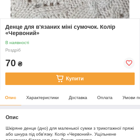
Денце для в'язаних міні сумочок. Колір
«Червоний»
В наявності
Роздріб
70
₴
Купити
Опис
Характеристики
Доставка
Оплата
Умови п
Опис
Шкіряне денце (дно) для маленької сумки з трикотажної пряжі
або шнура під обв'язку. Колір «Червоний». Ущільнене
пластиком білого кольору. Досить жорстке.