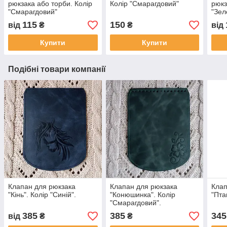
рюкзака або торби. Колір
Колір "Смарагдовий"
рюкз
"Смарагдовий"
"Зел
115
150
від
₴
₴
від
Купити
Купити
Подібні товари компанії
Клапан для рюкзака
Клапан для рюкзака
Клап
"Кiнь". Колір "Синій".
"Конюшинка". Колір
"Пта
"Смарагдовий".
385
385
345
від
₴
₴