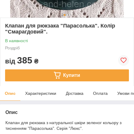
Клапан для рюкзака "Парасолька". Колір
"Смарагдовий".
В наявності
Роздріб
385
від
₴
Купити
Опис
Характеристики
Доставка
Оплата
Умови п
Опис
Клапан для рюкзака з натуральної шкіри зеленог кольору з
тисненням "Парасолька". Серія "Люкс".