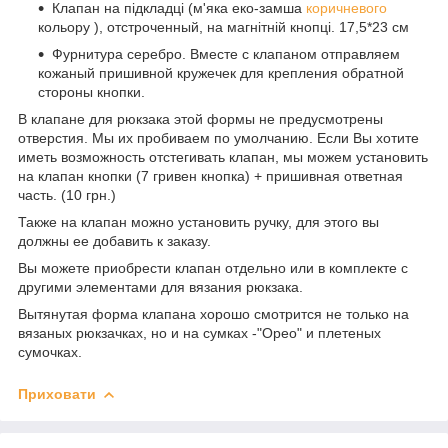
Клапан на підкладці (м'яка еко-замша
коричневого
кольору ), отстроченный, на магнітній кнопці. 17,5*23 см
Фурнитура серебро. Вместе с клапаном отправляем
кожаный пришивной кружечек для крепления обратной
стороны кнопки.
В клапане для рюкзака этой формы не предусмотрены
отверстия. Мы их пробиваем по умолчанию. Если Вы хотите
иметь возможность отстегивать клапан, мы можем установить
на клапан кнопки (7 гривен кнопка) + пришивная ответная
часть. (10 грн.)
Также на клапан можно установить ручку, для этого вы
должны ее добавить к заказу.
Вы можете приобрести клапан отдельно или в комплекте с
другими элементами для вязания рюкзака.
Вытянутая форма клапана хорошо смотрится не только на
вязаных рюкзачках, но и на сумках -"Орео" и плетеных
сумочках.
Приховати