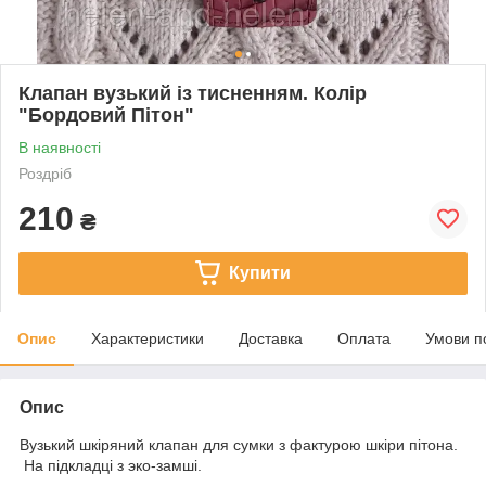
Клапан вузький із тисненням. Колір
"Бордовий Пітон"
В наявності
Роздріб
210
₴
Купити
Опис
Характеристики
Доставка
Оплата
Умови п
Опис
Вузький шкіряний клапан для сумки з фактурою шкіри пітона.
На підкладці з эко-замші.