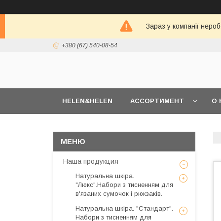
Зараз у компанії неро
+380 (67) 540-08-54
HELEN&HELEN
АССОРТИМЕНТ
О 
Наша продукция
Натуральна шкіра.
"Люкс".Набори з тисненням для
в'язаних сумочок і рюкзаків.
Натуральна шкіра. "Стандарт".
Набори з тисненням для