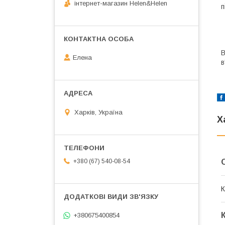
інтернет-магазин Helen&Helen
п
В
Елена
в
Харків, Україна
Х
+380 (67) 540-08-54
К
+380675400854