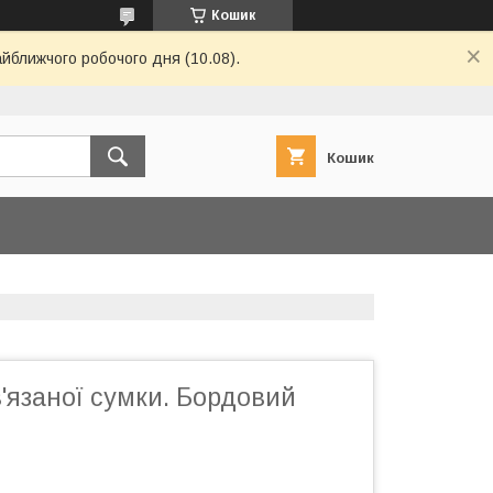
Кошик
айближчого робочого дня (10.08).
Кошик
'язаної сумки. Бордовий